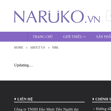
TRANG CHỦ
GIỚI THIỆU
SẢN PH
HOME
ABOUT US
NRK
Updating…
LIÊN HỆ
CHÍNH 
Hướng dẫ
Công ty TNHH Đào Minh Tiên Người đại