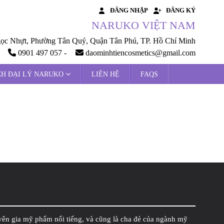
ĐĂNG NHẬP
ĐĂNG KÝ
NARUKO VIỆT NAM
 Nhựt, Phường Tân Quý, Quận Tân Phú, TP. Hồ Chí Minh
0901 497 057 -
daominhtiencosmetics@gmail.com
CH ĐẠI LÝ NARUKO
LIÊN HỆ
FAQS
yên gia mỹ phẩm nổi tiếng, và cũng là cha đẻ của ngành mỹ