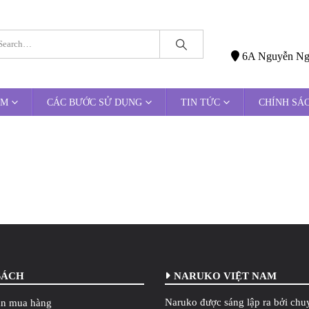
6A Nguyễn Ngọc
ẨM
CÁC BƯỚC SỬ DỤNG
TIN TỨC
CHÍNH SÁ
SÁCH
NARUKO VIỆT NAM
Naruko được sáng lập ra bởi chu
n mua hàng