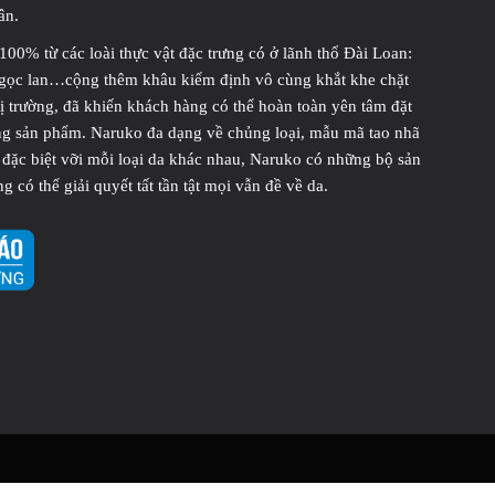
ân.
00% từ các loài thực vật đặc trưng có ở lãnh thổ Đài Loan:
ngọc lan…cộng thêm khâu kiểm định vô cùng khắt khe chặt
hị trường, đã khiến khách hàng có thể hoàn toàn yên tâm đặt
òng sản phẩm. Naruko đa dạng về chủng loại, mẫu mã tao nhã
à đặc biệt vỡi mỗi loại da khác nhau, Naruko có những bộ sản
có thể giải quyết tất tần tật mọi vẫn đề về da.