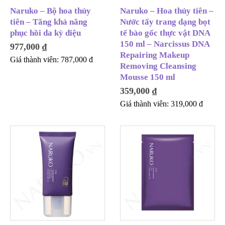
Naruko – Bộ hoa thủy
Naruko – Hoa thủy tiên –
tiên – Tăng khả năng
Nước tẩy trang dạng bọt
phục hồi da kỳ diệu
tế bào gốc thực vật DNA
150 ml – Narcissus DNA
977,000
₫
Repairing Makeup
Giá thành viên:
787,000
đ
Removing Cleansing
Mousse 150 ml
359,000
₫
Giá thành viên:
319,000
đ