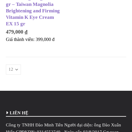
gr – Taiwan Magnolia
Brightening and Firming
Vitamin K Eye Cream
EX 15 gr
479,000
₫
Giá thành viên:
399,000
đ
LIÊN HỆ
Công ty TNHH Đào Minh Tiên Người đại diện: ông Đào Xuân
Hiến GPĐKDN: 0314552749 - Ngày cấp 03/8/2017 Cơ quan