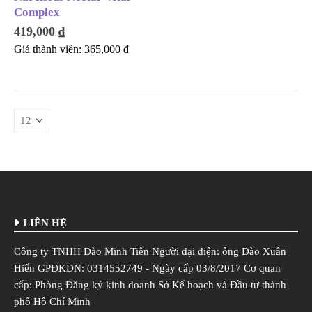
Complex
419,000
₫
Giá thành viên:
365,000
đ
LIÊN HỆ
Công ty TNHH Đào Minh Tiên Người đại diện: ông Đào Xuân
Hiến GPĐKDN: 0314552749 - Ngày cấp 03/8/2017 Cơ quan
cấp: Phòng Đăng ký kinh doanh Sở Kế hoạch và Đầu tư thành
phố Hồ Chí Minh