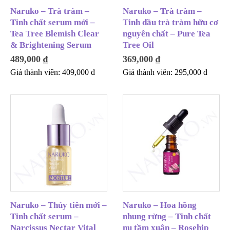
Naruko – Trà tràm –
Naruko – Trà tràm –
Tinh chất serum mới –
Tinh dầu trà tràm hữu cơ
Tea Tree Blemish Clear
nguyên chất – Pure Tea
& Brightening Serum
Tree Oil
489,000
₫
369,000
₫
Giá thành viên:
409,000
đ
Giá thành viên:
295,000
đ
Naruko – Thủy tiên mới –
Naruko – Hoa hồng
Tinh chất serum –
nhung rừng – Tinh chất
Narcissus Nectar Vital
nụ tầm xuân – Rosehip