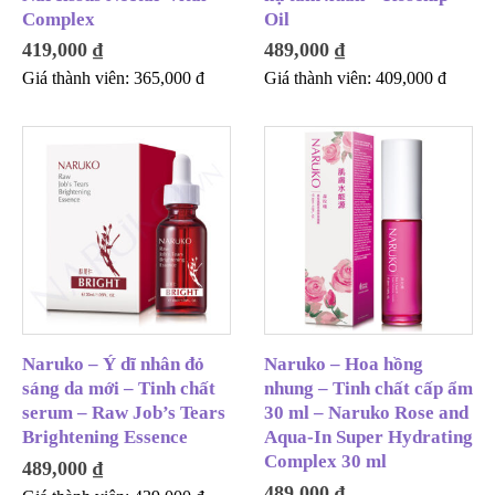
Complex
Oil
419,000
₫
489,000
₫
Giá thành viên:
365,000
đ
Giá thành viên:
409,000
đ
Naruko – Ý dĩ nhân đỏ
Naruko – Hoa hồng
sáng da mới – Tinh chất
nhung – Tinh chất cấp ẩm
serum – Raw Job’s Tears
30 ml – Naruko Rose and
Brightening Essence
Aqua-In Super Hydrating
Complex 30 ml
489,000
₫
489,000
₫