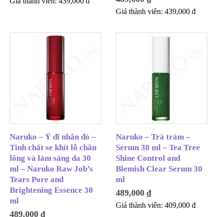
Giá thành viên:
439,000
đ
Giá thành viên:
439,000
đ
Naruko – Ý dĩ nhân đỏ –
Naruko – Trà tràm –
Tinh chất se khít lỗ chân
Serum 30 ml – Tea Tree
lông và làm sáng da 30
Shine Control and
ml – Naruko Raw Job’s
Blemish Clear Serum 30
Tears Pore and
ml
Brightening Essence 30
489,000
₫
ml
Giá thành viên:
409,000
đ
489,000
₫