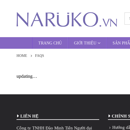
TRANG CHỦ
GIỚI THIỆU
SẢN PH
HOME
FAQS
updating…
LIÊN HỆ
CHÍNH 
Hướng dẫ
Công ty TNHH Đào Minh Tiên Người đại