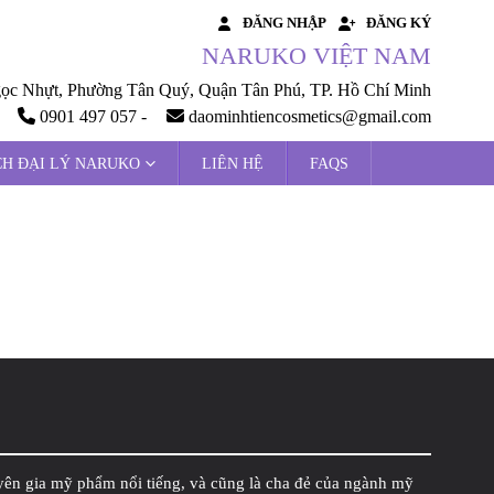
ĐĂNG NHẬP
ĐĂNG KÝ
NARUKO VIỆT NAM
 Nhựt, Phường Tân Quý, Quận Tân Phú, TP. Hồ Chí Minh
0901 497 057 -
daominhtiencosmetics@gmail.com
CH ĐẠI LÝ NARUKO
LIÊN HỆ
FAQS
yên gia mỹ phẩm nổi tiếng, và cũng là cha đẻ của ngành mỹ