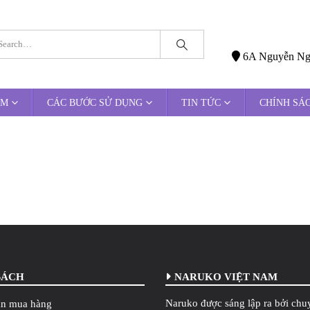
6A Nguyễn Ngọc
ẨM
CÁC BƯỚC SỬ DỤNG
TIN TỨC
CHÍNH SÁ
SÁCH
NARUKO VIỆT NAM
Naruko được sáng lập ra bởi chu
n mua hàng