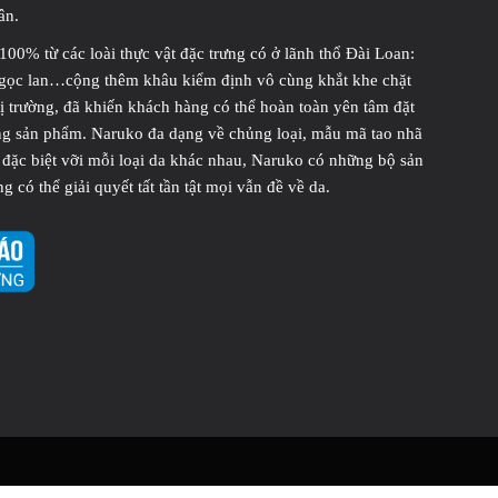
ân.
00% từ các loài thực vật đặc trưng có ở lãnh thổ Đài Loan:
ngọc lan…cộng thêm khâu kiểm định vô cùng khắt khe chặt
hị trường, đã khiến khách hàng có thể hoàn toàn yên tâm đặt
òng sản phẩm. Naruko đa dạng về chủng loại, mẫu mã tao nhã
à đặc biệt vỡi mỗi loại da khác nhau, Naruko có những bộ sản
có thể giải quyết tất tần tật mọi vẫn đề về da.