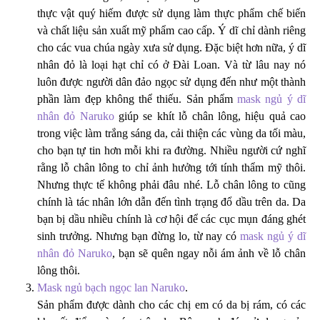
thực vật quý hiếm được sử dụng làm thực phẩm chế biến
và chất liệu sản xuất mỹ phẩm cao cấp. Ý dĩ chỉ dành riêng
cho các vua chúa ngày xưa sử dụng. Đặc biệt hơn nữa, ý dĩ
nhân đỏ là loại hạt chỉ có ở Đài Loan. Và từ lâu nay nó
luôn được người dân đảo ngọc sử dụng đến như một thành
phần làm đẹp không thể thiếu. Sản phẩm
mask ngủ ý dĩ
nhân đỏ Naruko
giúp se khít lỗ chân lông, hiệu quả cao
trong việc làm trắng sáng da, cải thiện các vùng da tối màu,
cho bạn tự tin hơn mỗi khi ra đường. Nhiều người cứ nghĩ
rằng lỗ chân lông to chỉ ảnh hưởng tới tính thẩm mỹ thôi.
Nhưng thực tế không phải đâu nhé. Lỗ chân lông to cũng
chính là tác nhân lớn dẫn đến tình trạng đổ dầu trên da. Da
bạn bị dầu nhiều chính là cơ hội để các cục mụn đáng ghét
sinh trưởng. Nhưng bạn đừng lo, từ nay có
mask ngủ ý dĩ
nhân đỏ Naruko
, bạn sẽ quên ngay nỗi ám ảnh về lỗ chân
lông thôi.
Mask ngủ bạch ngọc lan Naruko
.
Sản phẩm được dành cho các chị em có da bị rám, có các