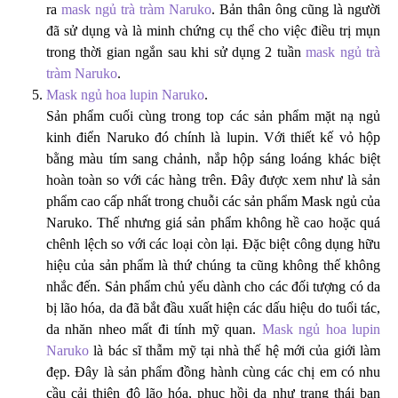
ra
mask ngủ trà tràm Naruko
. Bản thân ông cũng là người
đã sử dụng và là minh chứng cụ thể cho việc điều trị mụn
trong thời gian ngắn sau khi sử dụng 2 tuần
mask ngủ trà
tràm Naruko
.
Mask ngủ hoa lupin Naruko
.
Sản phẩm cuối cùng trong top các sản phẩm mặt nạ ngủ
kinh điển Naruko đó chính là lupin. Với thiết kế vỏ hộp
bằng màu tím sang chảnh, nắp hộp sáng loáng khác biệt
hoàn toàn so với các hàng trên. Đây được xem như là sản
phẩm cao cấp nhất trong chuỗi các sản phẩm Mask ngủ của
Naruko. Thế nhưng giá sản phẩm không hề cao hoặc quá
chênh lệch so với các loại còn lại. Đặc biệt công dụng hữu
hiệu của sản phẩm là thứ chúng ta cũng không thế không
nhắc đến. Sản phẩm chủ yếu dành cho các đối tượng có da
bị lão hóa, da đã bắt đầu xuất hiện các dấu hiệu do tuổi tác,
da nhăn nheo mất đi tính mỹ quan.
Mask ngủ hoa lupin
Naruko
là bác sĩ thẫm mỹ tại nhà thế hệ mới của giới làm
đẹp. Đây là sản phẩm đồng hành cùng các chị em có nhu
cầu cải thiện độ lão hóa, phục hồi da như trạng thái ban