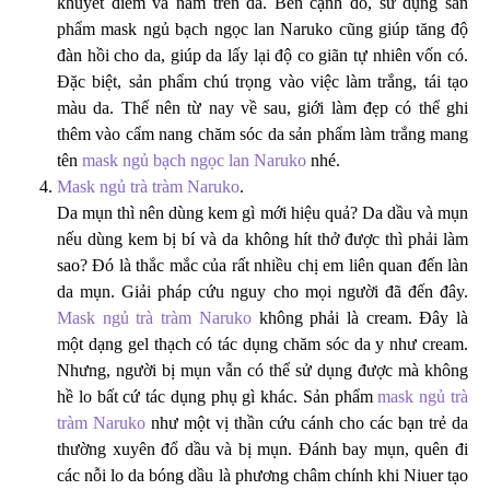
khuyết điểm và nám trên da. Bên cạnh đó, sử dụng sản
phẩm mask ngủ bạch ngọc lan Naruko cũng giúp tăng độ
đàn hồi cho da, giúp da lấy lại độ co giãn tự nhiên vốn có.
Đặc biệt, sản phẩm chú trọng vào việc làm trắng, tái tạo
màu da. Thế nên từ nay về sau, giới làm đẹp có thể ghi
thêm vào cẩm nang chăm sóc da sản phẩm làm trắng mang
tên
mask ngủ bạch ngọc lan Naruko
nhé.
Mask ngủ trà tràm Naruko
.
Da mụn thì nên dùng kem gì mới hiệu quả? Da dầu và mụn
nếu dùng kem bị bí và da không hít thở được thì phải làm
sao? Đó là thắc mắc của rất nhiều chị em liên quan đến làn
da mụn. Giải pháp cứu nguy cho mọi người đã đến đây.
Mask ngủ trà tràm Naruko
không phải là cream. Đây là
một dạng gel thạch có tác dụng chăm sóc da y như cream.
Nhưng, người bị mụn vẫn có thể sử dụng được mà không
hề lo bất cứ tác dụng phụ gì khác. Sản phẩm
mask ngủ trà
tràm Naruko
như một vị thần cứu cánh cho các bạn trẻ da
thường xuyên đổ dầu và bị mụn. Đánh bay mụn, quên đi
các nỗi lo da bóng dầu là phương châm chính khi Niuer tạo