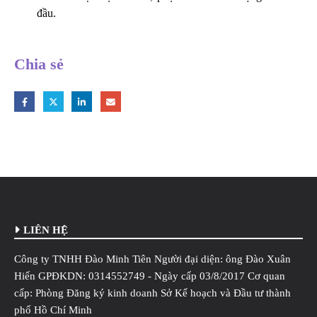
đầu.
Chia sẻ
LIÊN HỆ
Công ty TNHH Đào Minh Tiên Người đại diện: ông Đào Xuân
Hiến GPĐKDN: 0314552749 - Ngày cấp 03/8/2017 Cơ quan
cấp: Phòng Đăng ký kinh doanh Sở Kế hoạch và Đầu tư thành
phố Hồ Chí Minh