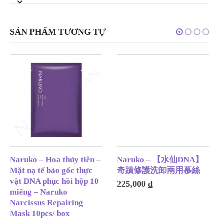
SẢN PHẨM TƯƠNG TỰ
Naruko – Hoa thủy tiên –
Naruko – 【水仙DNA】
Mặt nạ tế bào gốc thực
奇蹟修護洗卸兩用慕絲
vật DNA phục hồi hộp 10
225,000
₫
miếng – Naruko
Narcissus Repairing
Mask 10pcs/ box