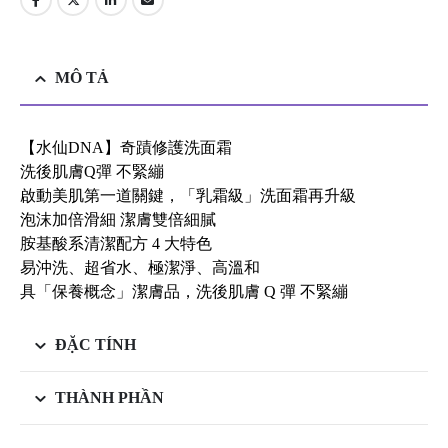
MÔ TẢ
【水仙DNA】奇蹟修護洗面霜
洗後肌膚Q彈 不緊繃
啟動美肌第一道關鍵，「乳霜級」洗面霜再升級
泡沫加倍滑細 潔膚雙倍細膩
胺基酸系清潔配方 4 大特色
易沖洗、超省水、極潔淨、高溫和
具「保養概念」潔膚品，洗後肌膚 Q 彈 不緊繃
ĐẶC TÍNH
THÀNH PHẦN