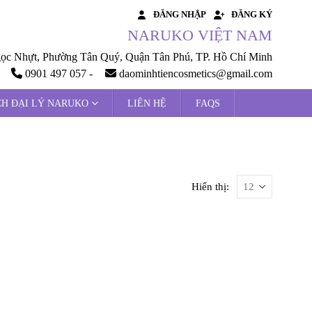
ĐĂNG NHẬP
ĐĂNG KÝ
NARUKO VIỆT NAM
 Nhựt, Phường Tân Quý, Quận Tân Phú, TP. Hồ Chí Minh
0901 497 057 -
daominhtiencosmetics@gmail.com
CH ĐẠI LÝ NARUKO
LIÊN HỆ
FAQS
Hiển thị: