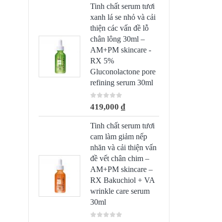
Tinh chất serum tươi
xanh lá se nhỏ và cải
thiện các vấn đề lỗ
chân lông 30ml –
AM+PM skincare -
RX 5%
Gluconolactone pore
refining serum 30ml
0
out of 5
419,000
₫
Tinh chất serum tươi
cam làm giảm nếp
nhăn và cải thiện vấn
đề vết chân chim –
AM+PM skincare –
RX Bakuchiol + VA
wrinkle care serum
30ml