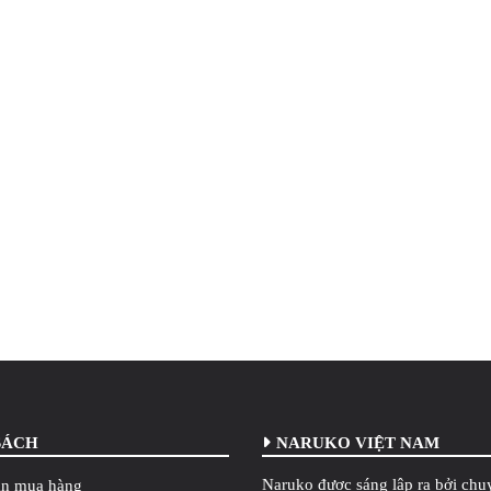
SÁCH
NARUKO VIỆT NAM
Naruko được sáng lập ra bởi chu
n mua hàng