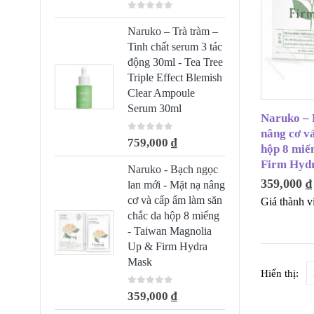
0
out of 5
Naruko – Trà tràm –
Tinh chất serum 3 tác
động 30ml - Tea Tree
Triple Effect Blemish
Clear Ampoule
Serum 30ml
Naruko – B
nâng cơ v
0
out of 5
759,000
₫
hộp 8 mi
Firm Hyd
Naruko - Bạch ngọc
359,000
₫
lan mới - Mặt nạ nâng
cơ và cấp ẩm làm săn
Giá thành v
chắc da hộp 8 miếng
- Taiwan Magnolia
Up & Firm Hydra
Mask
Hiển thị:
0
out of 5
359,000
₫