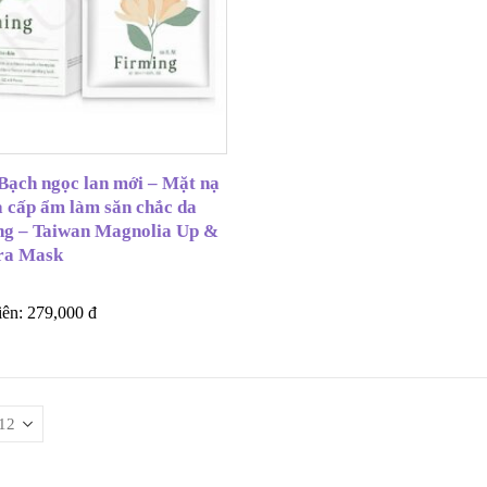
ạch ngọc lan mới – Mặt nạ
à cấp ẩm làm săn chắc da
ếng – Taiwan Magnolia Up &
ra Mask
iên:
279,000
đ