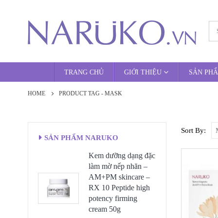
TRANG CHỦ
GIỚI THIỆU
SẢN PH
HOME
PRODUCT TAG -
MASK
Sort By:
SẢN PHẨM NARUKO
Kem dưỡng dạng đặc
làm mờ nếp nhăn –
AM+PM skincare –
RX 10 Peptide high
potency firming
cream 50g