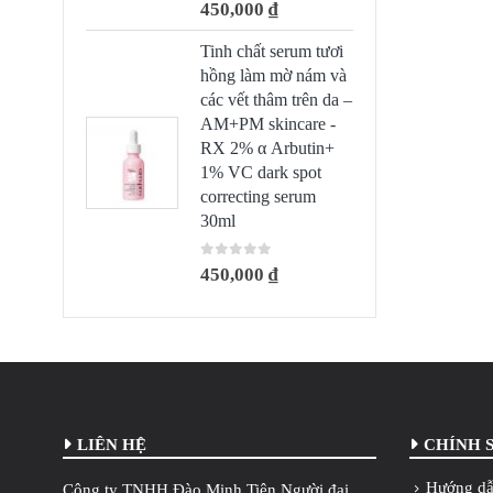
0
out of 5
450,000
₫
Tinh chất serum tươi
hồng làm mờ nám và
các vết thâm trên da –
AM+PM skincare -
RX 2% α Arbutin+
1% VC dark spot
correcting serum
30ml
0
out of 5
450,000
₫
LIÊN HỆ
CHÍNH 
Hướng dẫ
Công ty TNHH Đào Minh Tiên Người đại