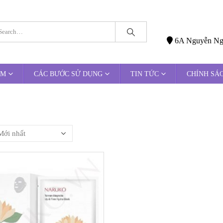
6A Nguyễn Ngọc
ẨM
CÁC BƯỚC SỬ DỤNG
TIN TỨC
CHÍNH SÁ