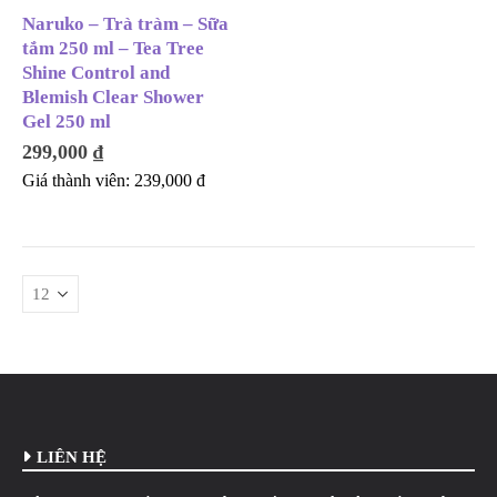
Naruko – Trà tràm – Sữa
tắm 250 ml – Tea Tree
Shine Control and
Blemish Clear Shower
Gel 250 ml
299,000
₫
Giá thành viên:
239,000
đ
LIÊN HỆ